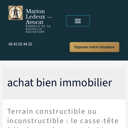
Marion
Ledeux —
Avocat
BARREAU DE LA
ROCHELLE ·
ROCHEFORT
06 42 02 44 25
Exposer votre situation
achat bien immobilier
Terrain constructible ou
inconstructible : le casse-tête