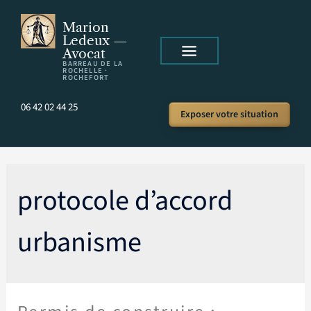
Marion
Ledeux —
Avocat
BARREAU DE LA
ROCHELLE ·
ROCHEFORT
06 42 02 44 25
Exposer votre situation
protocole d’accord
urbanisme