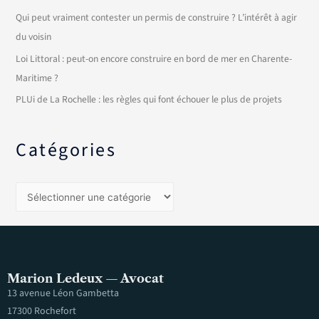
Qui peut vraiment contester un permis de construire ? L’intérêt à agir
du voisin
Loi Littoral : peut-on encore construire en bord de mer en Charente-
Maritime ?
PLUi de La Rochelle : les règles qui font échouer le plus de projets
Catégories
Marion Ledeux — Avocat
13 avenue Léon Gambetta
17300 Rochefort