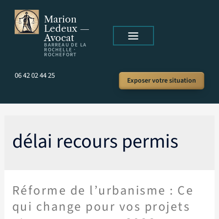
Marion
Ledeux —
Avocat
BARREAU DE LA
ROCHELLE ·
ROCHEFORT
06 42 02 44 25
Exposer votre situation
délai recours permis
Réforme de l’urbanisme : Ce
qui change pour vos projets