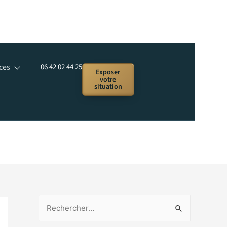
ces
06 42 02 44 25
Exposer
votre
situation