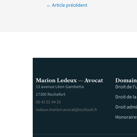
←
Article précédent
Marion Ledeux — Avocat
Domain
Droit de l
13 avenue Léon Gambetta
17300 Rochefort
Droit de l
06 42 02 44 25
Droit admi
ledeux.marion.avocat@outlook.fr
Honoraire