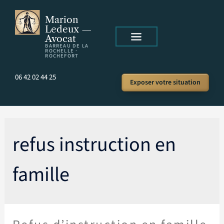
Marion
Ledeux —
Avocat
BARREAU DE LA
ROCHELLE ·
ROCHEFORT
06 42 02 44 25
Exposer votre situation
refus instruction en
famille